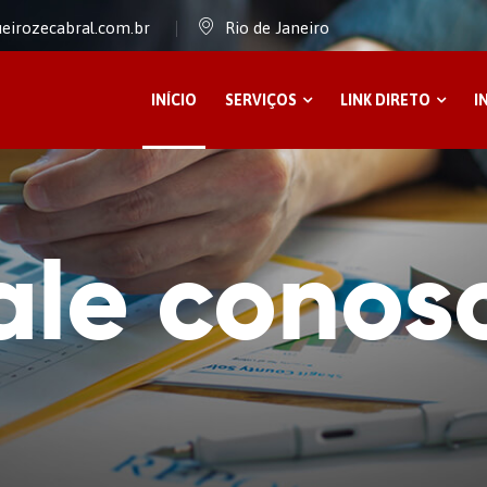
eirozecabral.com.br
Rio de Janeiro
INÍCIO
SERVIÇOS
LINK DIRETO
I
ale conos