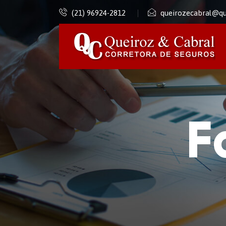
(21) 96924-2812
queirozecabral@qu
F