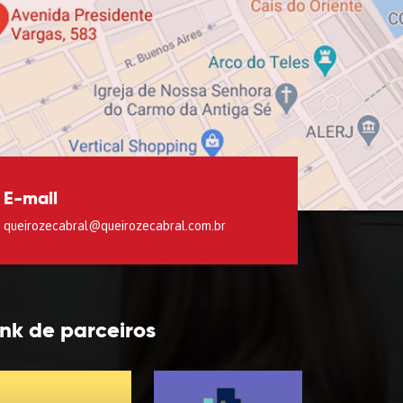
E-mail
queirozecabral@queirozecabral.com.br
ink de parceiros