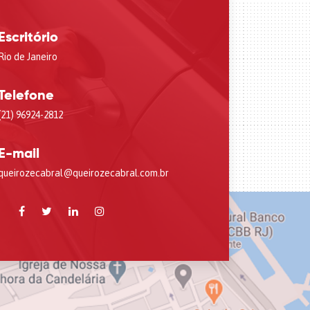
Escritório
Rio de Janeiro
Telefone
(21) 96924-2812
E-mail
queirozecabral@queirozecabral.com.br