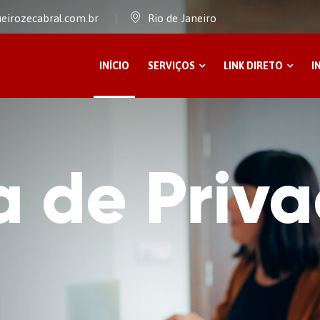
eirozecabral.com.br
Rio de Janeiro
INÍCIO
SERVIÇOS
LINK DIRETO
I
ca de Priv