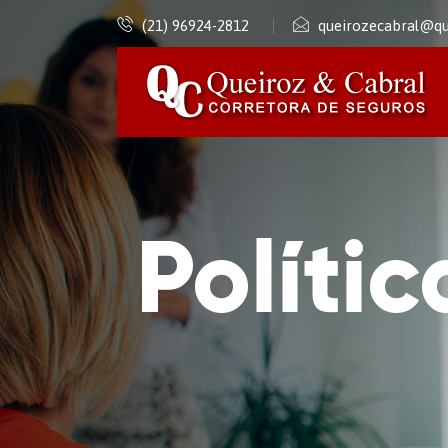
(21) 96924-2812
queirozecabral@qu
Políti