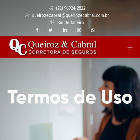
(21) 96924-2812
queirozecabral@queirozecabral.com.br
Rio de Janeiro
Termos de Uso